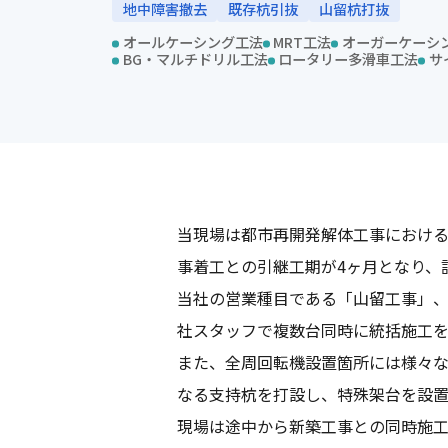
地中障害撤去
既存杭引抜
山留杭打抜
オールケーシング工法
MRT工法
オーガーケーシ
BG・マルチドリル工法
ロータリー多滑車工法
サ
当現場は都市再開発解体工事における
事着工との引継工期が4ヶ月となり、
当社の営業種目である「山留工事」
社スタッフで複数台同時に統括施工
また、全周回転機設置箇所には様々
なる支持杭を打設し、特殊架台を設
現場は途中から新築工事との同時施