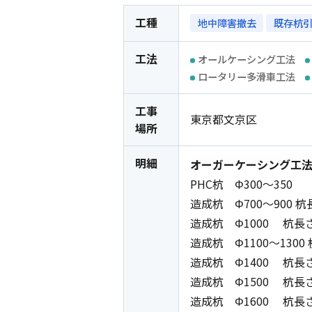
工種
地中障害撤去
既存杭
工法
オールケーシング工法
ロータリー多滑車工法
工事
東京都文京区
場所
明細
オーガーケーシング工
PHC杭 Φ300～350 
造成杭 Φ700～900 杭
造成杭 Φ1000 杭長さ 
造成杭 Φ1100～1300 
造成杭 Φ1400 杭長さ 
造成杭 Φ1500 杭長さ
造成杭 Φ1600 杭長さ