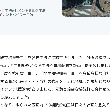
ング工法
セメントミルク工法
イレントパイラー工法
既存杭撤去工事を各種工法にて施工致しました。計画段階では
計画より工期短縮となる工法や重機配置を計画し提案致しまし
、「既存杭引抜工事」、「地中障害撤去工事」を多種多様な自
をする事が出来る・・・当社の強みを十分に発揮した現場とな
なインフラ埋設物がありました。元請と綿密な協議打ち合わせ
置し撤去しました。
工となり、限られた区画内での複数台施工は日々の計画と念入