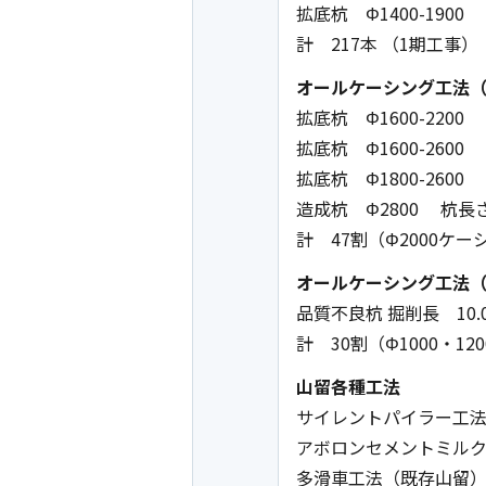
拡底杭 Φ1400-1900
計 217本 （1期工事）
オールケーシング工法（
拡底杭 Φ1600-2200
拡底杭 Φ1600-2600
拡底杭 Φ1800-2600
造成杭 Φ2800 杭長さ
計 47割（Φ2000ケー
オールケーシング工法（
品質不良杭 掘削長 10.
計 30割（Φ1000・1
山留各種工法
サイレントパイラー工
アボロンセメントミル
多滑車工法（既存山留