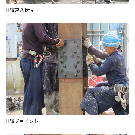
H鋼建込状況
H鋼ジョイント