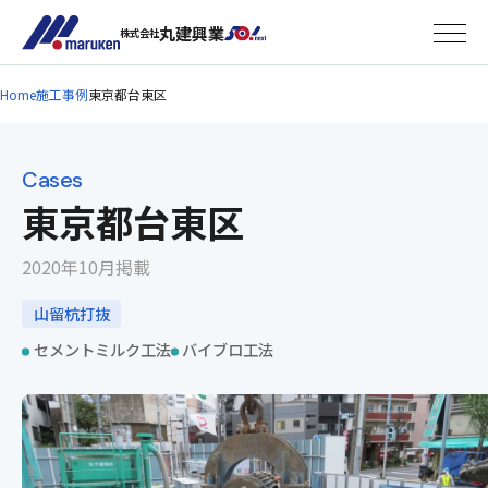
丸建興業
株式会社
Home
施工事例
東京都台東区
Cases
東京都台東区
2020年10月掲載
山留杭打抜
セメントミルク工法
バイブロ工法