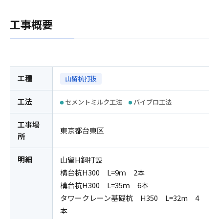
工事概要
工種
山留杭打抜
工法
セメントミルク工法
バイブロ工法
工事場
東京都台東区
所
明細
山留H鋼打設
構台杭H300 L=9ｍ 2本
構台杭H300 L=35ｍ 6本
タワークレーン基礎杭 H350 L=32m 4
本